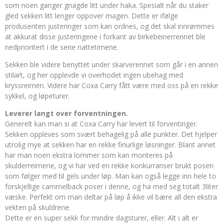
som noen ganger gnagde litt under haka. Spesialt når du staker
gled sekken litt lenger oppover magen. Dette er ifølge
produsenten justeringer som kan ordnes, og det skal innrømmes
at akkurat disse justeringene i forkant av birkebeinerrennet ble
nedprioritert i de sene nattetimene.
Sekken ble videre benyttet under skarverennet som går i en annen
stilart, og her opplevde vi overhodet ingen ubehag med
kryssreimen. Videre har Coxa Carry fått være med oss på en rekke
sykkel, og løpeturer.
Leverer langt over forventningen.
Generelt kan man si at Coxa Carry har levert til forventinger.
Sekken oppleves som svært behagelig på alle punkter. Det hjelper
utrolig mye at sekken har en rekke finurlige løsninger. Blant annet
har man noen ekstra lommer som kan monteres på
skulderreimene, og vi har ved en rekke konkurranser brukt posen
som følger med til gels under løp. Man kan også legge inn hele to
forskjellige cammelback poser i denne, og ha med seg totalt 3liter
væske. Perfekt om man deltar på løp å ikke vil bære all den ekstra
vekten på skuldrene.
Dette er en super sekk for mindre dagsturer, eller. Alt i alt er