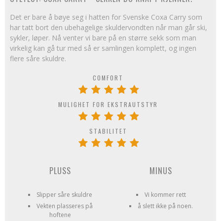
Det er bare å bøye seg i hatten for Svenske Coxa Carry som
har tatt bort den ubehagelige skuldervondten når man går ski,
sykler, løper. Nå venter vi bare på en større sekk som man
virkelig kan gå tur med så er samlingen komplett, og ingen
flere såre skuldre.
COMFORT
MULIGHET FOR EKSTRAUTSTYR
STABILITET
PLUSS
MINUS
Slipper såre skuldre
Vi kommer rett
Vekten plasseres på
å slett ikke på noen.
hoftene