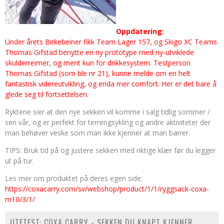
Oppdatering:
Under årets Birkebeiner fikk Team Lager 157, og Skigo XC Teams
Thomas Gifstad benytte en ny prototype med ny-utviklede
skulderreimer, og ment kun for drikkesystem. Testperson
Thomas Gifstad (som ble nr 21), kunne melde om en helt
fantastisk videreutvikling, og enda mer comfort. Her er det bare å
glede seg til fortsettelsen.
Ryktene sier at den nye sekken vil komme i salg tidlig sommer /
sen vår, og er perfekt for terrengsykling og andre aktiviteter der
man behøver veske som man ikke kjenner at man bærer.
TIPS: Bruk tid på og justere sekken med riktige klær før du legger
ut på tur.
Les mer om produktet på deres egen side:
https://coxacarry.com/sv/webshop/product/1/1/ryggsack-coxa-
m10/3/1/
UTETEST: COXA CARRY - SEKKEN DU KNAPT KJENNER.