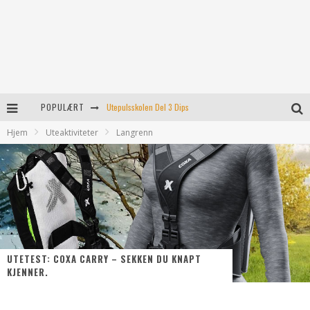
Utepulsskolen Del 3 Dips
POPULÆRT
Turtips: Rjukan’s svar på preikestolen
Hjem
Uteaktiviteter
Langrenn
Føler ikke for å trene i dag!
8 tips som kanskje hjelper
Utetest: Polar Grit X
UTETEST: COXA CARRY – SEKKEN DU KNAPT
KJENNER.