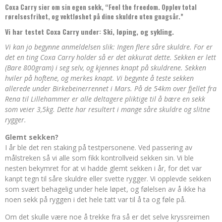
Coxa Carry sier om sin egen sekk, “Feel the freedom. Opplev total
rørelsesfrihet, og vektløshet på dine skuldre uten gnagsår.”
Vi har testet Coxa Carry under: Ski, løping, og sykling.
Vi kan jo begynne anmeldelsen slik: Ingen flere såre skuldre. For er
det en ting Coxa Carry holder så er det akkurat dette. Sekken er lett
(Bare 800gram) i seg selv, og kjennes knapt på skuldrene. Sekken
hviler på hoftene, og merkes knapt. Vi begynte å teste sekken
allerede under Birkebeinerrennet i Mars. På de 54km over fjellet fra
Rena til Lillehammer er alle deltagere pliktige til å bære en sekk
som veier 3,5kg. Dette har resultert i mange såre skuldre og slitne
rygger.
Glemt sekken?
I år ble det ren staking på testpersonene. Ved passering av
målstreken så vi alle som fikk kontrollveid sekken sin. Vi ble
nesten bekymret for at vi hadde glemt sekken i år, for det var
kanpt tegn til såre skuldre eller svette rygger. Vi opplevde sekken
som svært behagelig under hele løpet, og følelsen av å ikke ha
noen sekk på ryggen i det hele tatt var til å ta og føle på.
Om det skulle være noe å trekke fra så er det selve kryssreimen