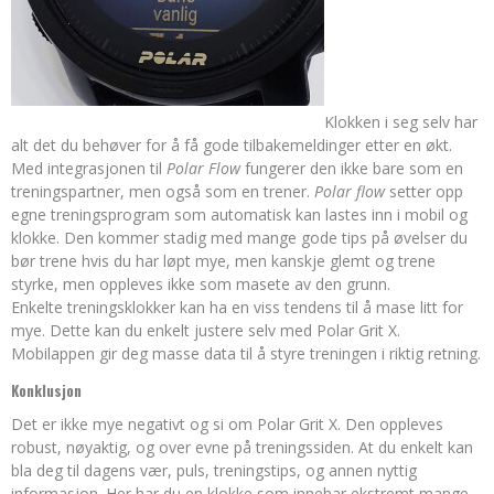
Klokken i seg selv har
alt det du behøver for å få gode tilbakemeldinger etter en økt.
Med integrasjonen til
Polar Flow
fungerer den ikke bare som en
treningspartner, men også som en trener.
Polar flow
setter opp
egne treningsprogram som automatisk kan lastes inn i mobil og
klokke. Den kommer stadig med mange gode tips på øvelser du
bør trene hvis du har løpt mye, men kanskje glemt og trene
styrke, men oppleves ikke som masete av den grunn.
Enkelte treningsklokker kan ha en viss tendens til å mase litt for
mye. Dette kan du enkelt justere selv med Polar Grit X.
Mobilappen gir deg masse data til å styre treningen i riktig retning.
Konklusjon
Det er ikke mye negativt og si om Polar Grit X. Den oppleves
robust, nøyaktig, og over evne på treningssiden. At du enkelt kan
bla deg til dagens vær, puls, treningstips, og annen nyttig
informasjon. Her har du en klokke som innehar ekstremt mange