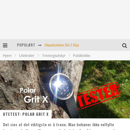
POPULÆRT
Turtips: Rjukan’s svar på preikestolen
Hjem
Utetester
Treningsutstyr
Pulsklokke
Føler ikke for å trene i dag!
8 tips som kanskje hjelper
Utetest: Polar Grit X
Utepulsskolen Del 3 Dips
UTETEST: POLAR GRIT X
Det sies at det viktigste er å trene. Man behøver ikke velfylte