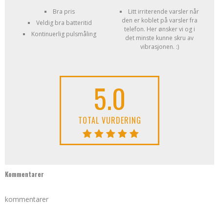
Bra pris
Litt irriterende varsler når
den er koblet på varsler fra
Veldig bra batteritid
telefon. Her ønsker vi og i
Kontinuerlig pulsmåling
det minste kunne skru av
vibrasjonen. :)
5.0
TOTAL VURDERING
Kommentarer
kommentarer