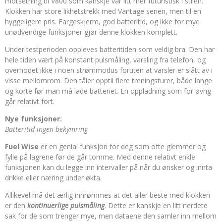
motsetning til V800 som kanskje var litt mer futuristisk i stilen.
Klokken har store likhetstrekk med Vantage serien, men til en
hyggeligere pris. Fargeskjerm, god batteritid, og ikke for mye
unødvendige funksjoner gjør denne klokken komplett.
Under testperioden oppleves batteritiden som veldig bra. Den har
hele tiden vært på konstant pulsmåling, varsling fra telefon, og
overhodet ikke i noen strømmodus foruten at varsler er slått av i
visse mellomrom. Den tåler opptil flere treningsturer, både lange
og korte før man må lade batteriet. En oppladning som for øvrig
går relativt fort.
Nye funksjoner:
Batteritid ingen bekymring
Fuel Wise
er en genial funksjon for deg som ofte glemmer og
fylle på lagrene før de går tomme. Med denne relativt enkle
funksjonen kan du legge inn intervaller på når du ønsker og innta
drikke eller næring under økta.
Allikevel må det ærlig innrømmes at det aller beste med klokken
er den
kontinuerlige pulsmåling
. Dette er kanskje en litt nerdete
sak for de som trenger mye, men dataene den samler inn mellom