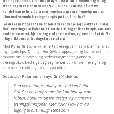
treningsstudioer, eller masse dyrt utstyr for å komme seg ut og
trene. Ingen regler uten unntak! I alle fall kanskje på utstyr.
For det kan jo hvis du trener regelmessig være hyggelig med en
liten motiverende treningskompis på tur. Eller hva?
For det er nettopp det som er følelsen av den nye toppklokken til Polar.
Med lanseringen av Polar Grit X har de gitt deg en liten kompis som både
snakker om været, hjelper deg med pusteøvelser, og passer på at du får
i deg drikke under treningsturen med mer.
Med
Polar Grit X
får du en ekte treningsvenn som kommer med
mye gode tips. Den nye
Hill Splitter
oppdager og leverer detaljert
rapport om oppover- og nedoversegmenter gjennom
treningsøkta. Dette gir deg segmenter du kan sammenligne og
lære mer om ditt eget tempo på øktene.
Dette sier Polar om sin nye Grit X klokke:
Den nye outdoor multisportsklokken Polar
Grit X er en kompromissløs kombinasjon av
robust, holdbart og lett design, og avanserte
treningsfunksjoner. Med Polar Flow har du
tilgang til alle mulighetene som