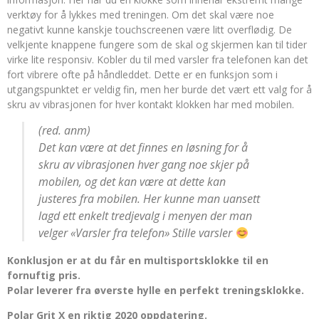
verktøy for å lykkes med treningen. Om det skal være noe
negativt kunne kanskje touchscreenen være litt overflødig. De
velkjente knappene fungere som de skal og skjermen kan til tider
virke lite responsiv. Kobler du til med varsler fra telefonen kan det
fort vibrere ofte på håndleddet. Dette er en funksjon som i
utgangspunktet er veldig fin, men her burde det vært ett valg for å
skru av vibrasjonen for hver kontakt klokken har med mobilen.
(red. anm)
Det kan være at det finnes en løsning for å
skru av vibrasjonen hver gang noe skjer på
mobilen, og det kan være at dette kan
justeres fra mobilen. Her kunne man uansett
lagd ett enkelt tredjevalg i menyen der man
velger «Varsler fra telefon» Stille varsler
Konklusjon er at du får en multisportsklokke til en
fornuftig pris.
Polar leverer fra øverste hylle en perfekt treningsklokke.
Polar Grit X en riktig 2020 oppdatering.