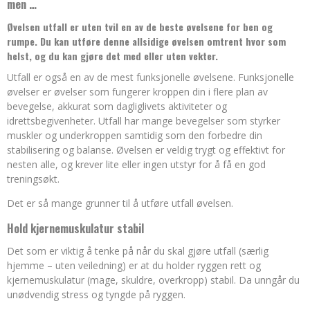
men …
Øvelsen utfall er uten tvil en av de beste øvelsene for ben og
rumpe. Du kan utføre denne allsidige øvelsen omtrent hvor som
helst, og du kan gjøre det med eller uten vekter.
Utfall er også en av de mest funksjonelle øvelsene. Funksjonelle
øvelser er øvelser som fungerer kroppen din i flere plan av
bevegelse, akkurat som dagliglivets aktiviteter og
idrettsbegivenheter. Utfall har mange bevegelser som styrker
muskler og underkroppen samtidig som den forbedre din
stabilisering og balanse. Øvelsen er veldig trygt og effektivt for
nesten alle, og krever lite eller ingen utstyr for å få en god
treningsøkt.
Det er så mange grunner til å utføre utfall øvelsen.
Hold kjernemuskulatur stabil
Det som er viktig å tenke på når du skal gjøre utfall (særlig
hjemme – uten veiledning) er at du holder ryggen rett og
kjernemuskulatur (mage, skuldre, overkropp) stabil. Da unngår du
unødvendig stress og tyngde på ryggen.