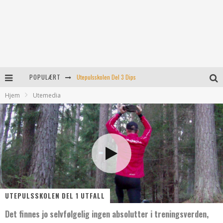
Utepulsskolen Del 3 Dips
POPULÆRT
Turtips: Rjukan’s svar på preikestolen
Hjem
Utemedia
Føler ikke for å trene i dag!
8 tips som kanskje hjelper
Utetest: Polar Grit X
UTEPULSSKOLEN DEL 1 UTFALL
Det finnes jo selvfølgelig ingen absolutter i treningsverden,