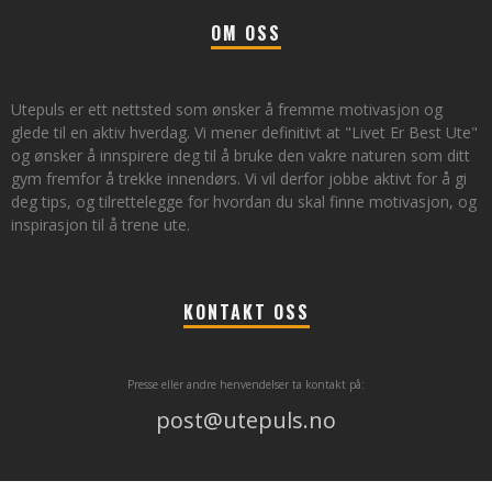
OM OSS
Utepuls er ett nettsted som ønsker å fremme motivasjon og
glede til en aktiv hverdag. Vi mener definitivt at "Livet Er Best Ute"
og ønsker å innspirere deg til å bruke den vakre naturen som ditt
gym fremfor å trekke innendørs. Vi vil derfor jobbe aktivt for å gi
deg tips, og tilrettelegge for hvordan du skal finne motivasjon, og
inspirasjon til å trene ute.
KONTAKT OSS
Presse eller andre henvendelser ta kontakt på:
post@utepuls.no