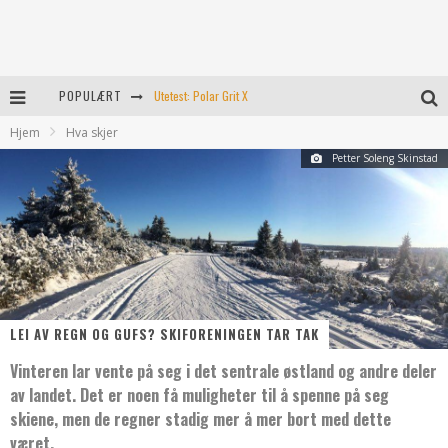
POPULÆRT
Utetest: Polar Grit X
Hjem
Hva skjer
Utepulsskolen Del 3 Dips
Petter Soleng Skinstad
Turtips: Rjukan’s svar på preikestolen
Føler ikke for å trene i dag!
8 tips som kanskje hjelper
LEI AV REGN OG GUFS? SKIFORENINGEN TAR TAK
Vinteren lar vente på seg i det sentrale østland og andre deler
av landet. Det er noen få muligheter til å spenne på seg
skiene, men de regner stadig mer å mer bort med dette
været.