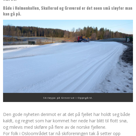
Både i Holmenkollen, Skullerud og Greverud er det noen små sløyfer man
kan gå på.
Skiløypa på Greverud i Oppegård.
Den gode nyheten derimot er at det på fjellet har holdt seg både
kaldt, og regnet som har kommet her nede har blitt til flott snø,
og milevis med skiføre på flere av de norske fjellene.
For folk i Osloområdet tar nå skiforeningen tak å setter opp