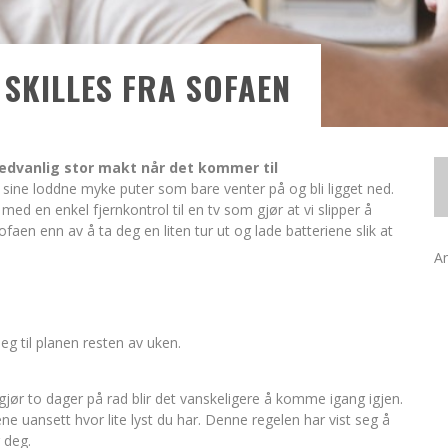
 SKILLES FRA SOFAEN
usedvanlig stor makt når det kommer til
 sine loddne myke puter som bare venter på og bli ligget ned.
d en enkel fjernkontrol til en tv som gjør at vi slipper å
sofaen enn av å ta deg en liten tur ut og lade batteriene slik at
A
seg til planen resten av uken.
gjør to dager på rad blir det vanskeligere å komme igang igjen.
 uansett hvor lite lyst du har. Denne regelen har vist seg å
r deg.