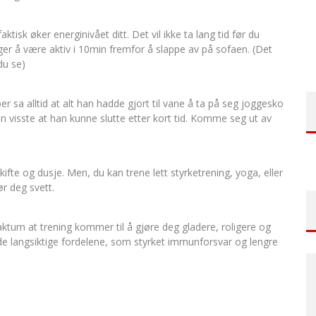
faktisk øker energinivået ditt. Det vil ikke ta lang tid før du
lger å være aktiv i 10min fremfor å slappe av på sofaen. (Det
du se)
er sa alltid at alt han hadde gjort til vane å ta på seg joggesko
an visste at han kunne slutte etter kort tid. Komme seg ut av
kifte og dusje. Men, du kan trene lett styrketrening, yoga, eller
ør deg svett.
tum at trening kommer til å gjøre deg gladere, roligere og
e de langsiktige fordelene, som styrket immunforsvar og lengre