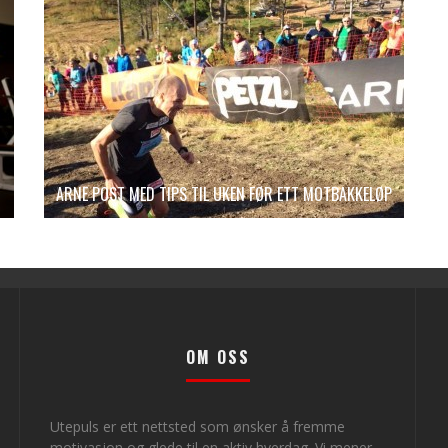
ARNE POST MED TIPS TIL UKEN FØR ETT MOTBAKKELØP
OM OSS
Utepuls er ett nettsted som ønsker å fremme
motivasjon og glede til en aktiv hverdag. Vi mener