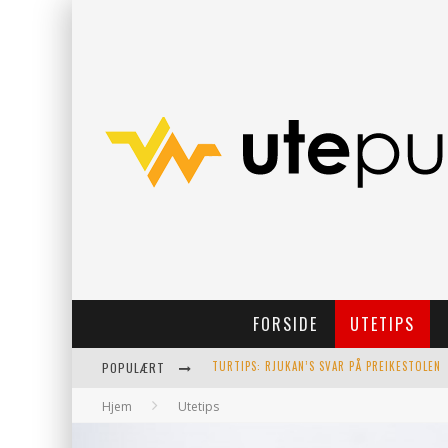
FORSIDE
UTETIPS
POPULÆRT
FØLER IKKE FOR Å TRENE I DAG!
Hjem
Utetips
8 TIPS SOM KANSKJE HJELPER