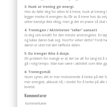
3: Husk at trening gir energi.
Hvis du føler deg for sliten til å trene, husk at trening 
legger merke til energien du får av å trene hvis du ve
virker kanskje ikke riktig, men gi det en prøve så skal 
4: Treningen / Aktiviteten “teller” uansett
Gi deg selv kreditt for den minste anstrengelse. En løp
og lukke døren bak seg. Hvorfor virker dette? Fordi h
døren er uten tvil den tøffeste delen.
5: Du trenger ikke å dusje.
Ett problem for mange er at det tar alt for lang tid å s
gå i rolig tempo. Man kan være i aktivitet som ikke gj
6: Treningsmål.
Noen synes det er mer motiverende å tenke på det fak
mer energisk, akkurat nå, i stedet for å tenke på all
levetid.
Kommentarer
kommentarer