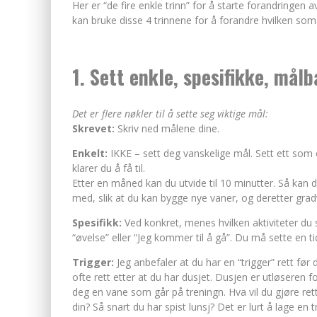
Her er “de fire enkle trinn” for å starte forandringen
kan bruke disse 4 trinnene for å forandre hvilken som
1. Sett enkle, spesifikke, målb
Det er flere nøkler til å sette seg viktige mål:
Skrevet:
Skriv ned målene dine.
Enkelt:
IKKE – sett deg vanskelige mål. Sett ett som 
klarer du å få til.
Etter en måned kan du utvide til 10 minutter. Så kan du
med, slik at du kan bygge nye vaner, og deretter grad
Spesifikk:
Ved konkret, menes hvilken aktiviteter du sk
“øvelse” eller “Jeg kommer til å gå”. Du må sette en tid
Trigger:
Jeg anbefaler at du har en “trigger” rett fø
ofte rett etter at du har dusjet. Dusjen er utløseren
deg en vane som går på treningn. Hva vil du gjøre rett 
din? Så snart du har spist lunsj? Det er lurt å lage e