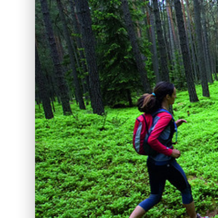
FØLER IKKE FOR Å TRENE I DAG!
8 TIPS SOM KANSKJE HJELPER
UTETEST: POLAR GRIT X