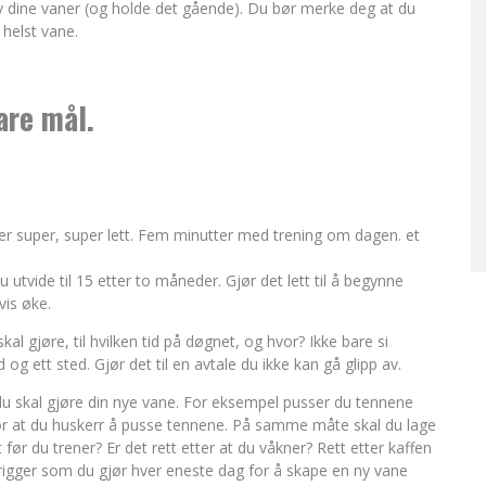
 av dine vaner (og holde det gående). Du bør merke deg at du
 helst vane.
are mål.
er super, super lett. Fem minutter med trening om dagen. et
 utvide til 15 etter to måneder. Gjør det lett til å begynne
vis øke.
al gjøre, til hvilken tid på døgnet, og hvor? Ikke bare si
 og ett sted. Gjør det til en avtale du ikke kan gå glipp av.
r du skal gjøre din nye vane. For eksempel pusser du tennene
 for at du huskerr å pusse tennene. På samme måte skal du lage
før du trener? Er det rett etter at du våkner? Rett etter kaffen
n trigger som du gjør hver eneste dag for å skape en ny vane