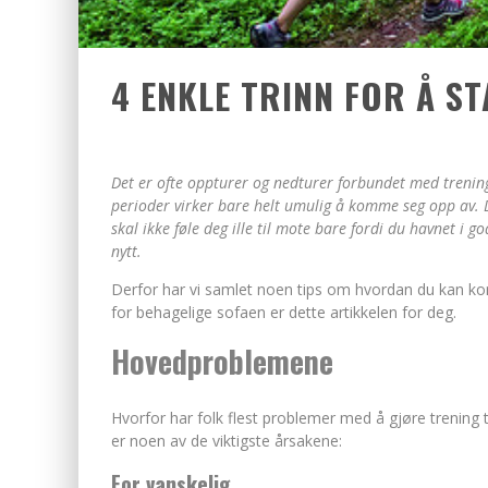
4 ENKLE TRINN FOR Å S
Det er ofte oppturer og nedturer forbundet med treni
perioder virker bare helt umulig å komme seg opp av. D
skal ikke føle deg ille til mote bare fordi du havnet i go
nytt.
Derfor har vi samlet noen tips om hvordan du kan komm
for behagelige sofaen er dette artikkelen for deg.
Hovedproblemene
Hvorfor har folk flest problemer med å gjøre trening t
er noen av de viktigste årsakene:
For vanskelig.