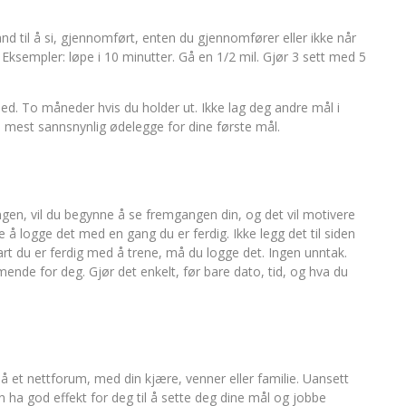
d til å si, gjennomført, enten du gjennomfører eller ikke når
”. Eksempler: løpe i 10 minutter. Gå en 1/2 mil. Gjør 3 sett med 5
ed. To måneder hvis du holder ut. Ikke lag deg andre mål i
u mest sannsnynlig ødelegge for dine første mål.
ingen, vil du begynne å se fremgangen din, og det vil motivere
e å logge det med en gang du er ferdig. Ikke legg det til siden
snart du er ferdig med å trene, må du logge det. Ingen unntak.
mende for deg. Gjør det enkelt, før bare dato, tid, og hva du
å et nettforum, med din kjære, venner eller familie. Uansett
n ha god effekt for deg til å sette deg dine mål og jobbe